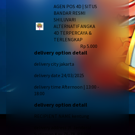
AGEN POS 4D | SITUS
BANDAR RESMI
SHILUVARI
ALTERNATIF ANGKA
4D TERPERCAYA &
TERLENGKAP
Rp 5.000
delivery option detail
delivery city
jakarta
delivery date
24/03/2025
delivery time
Afternoon | 13:00 -
18:00
delivery option detail
RECIPIENT NAME
kentung
delivery address
Jl. Jenderal
Sudirman Kav. 76-78, RT.003