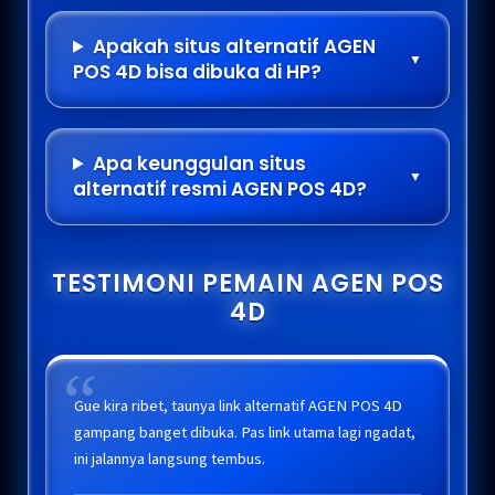
Apakah situs alternatif AGEN
POS 4D bisa dibuka di HP?
Apa keunggulan situs
alternatif resmi AGEN POS 4D?
TESTIMONI PEMAIN AGEN POS
4D
Gue kira ribet, taunya link alternatif AGEN POS 4D
gampang banget dibuka. Pas link utama lagi ngadat,
ini jalannya langsung tembus.