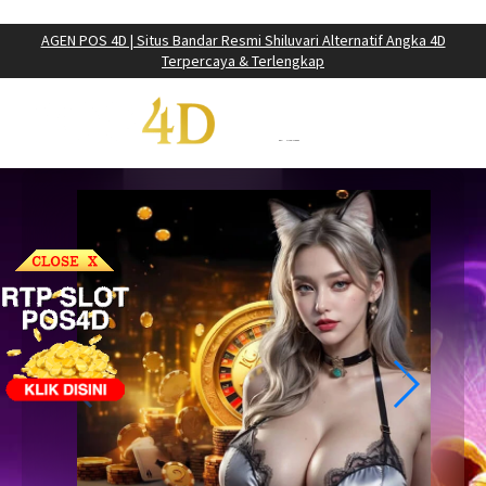
LOGIN
DAFTAR
AGEN POS 4D | Situs Bandar Resmi Shiluvari Alternatif Angka 4D
Terpercaya & Terlengkap