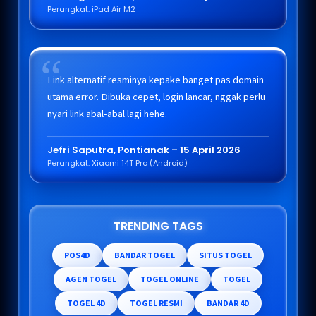
Perangkat: iPad Air M2
Link alternatif resminya kepake banget pas domain
utama error. Dibuka cepet, login lancar, nggak perlu
nyari link abal-abal lagi hehe.
Jefri Saputra, Pontianak – 15 April 2026
Perangkat: Xiaomi 14T Pro (Android)
TRENDING TAGS
POS4D
BANDAR TOGEL
SITUS TOGEL
AGEN TOGEL
TOGEL ONLINE
TOGEL
TOGEL 4D
TOGEL RESMI
BANDAR 4D