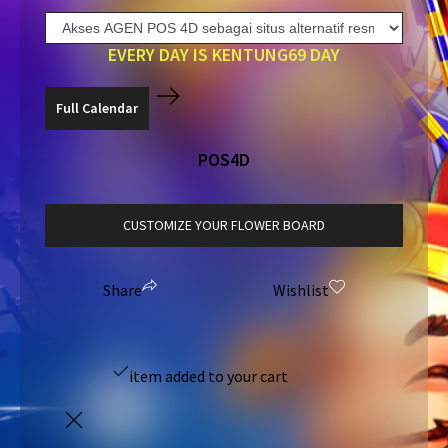
EVERY DAY IS KENTUNG69 DAY
POS4D
CUSTOMIZE YOUR FLOWER BOARD
Share
Wishlist
item added to your cart