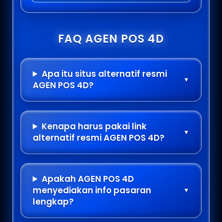
FAQ AGEN POS 4D
Apa itu situs alternatif resmi
AGEN POS 4D?
Kenapa harus pakai link
alternatif resmi AGEN POS 4D?
Apakah AGEN POS 4D
menyediakan info pasaran
lengkap?