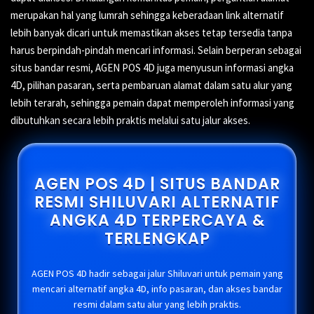
merupakan hal yang lumrah sehingga keberadaan link alternatif
lebih banyak dicari untuk memastikan akses tetap tersedia tanpa
harus berpindah-pindah mencari informasi. Selain berperan sebagai
situs bandar resmi, AGEN POS 4D juga menyusun informasi angka
4D, pilihan pasaran, serta pembaruan alamat dalam satu alur yang
lebih terarah, sehingga pemain dapat memperoleh informasi yang
dibutuhkan secara lebih praktis melalui satu jalur akses.
AGEN POS 4D | SITUS BANDAR
RESMI SHILUVARI ALTERNATIF
ANGKA 4D TERPERCAYA &
TERLENGKAP
AGEN POS 4D hadir sebagai jalur Shiluvari untuk pemain yang
mencari alternatif angka 4D, info pasaran, dan akses bandar
resmi dalam satu alur yang lebih praktis.