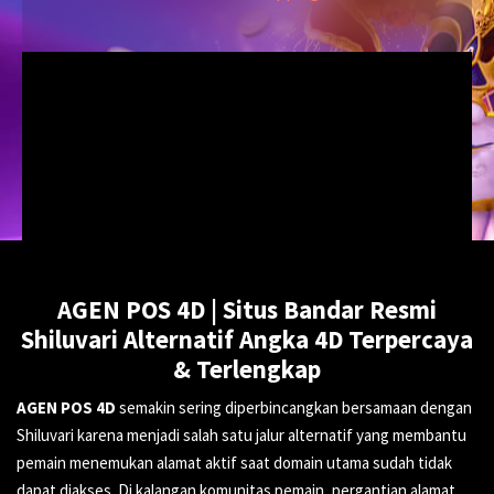
AGEN POS 4D hadir sebagai situs bandar resmi
Shiluvari alternatif angka 4D terpercaya, akses
mudah, layanan cepat, dan info pasaran togel
lengkap setiap hari.
Show More →
AGEN POS 4D | Situs Bandar Resmi
Shiluvari Alternatif Angka 4D Terpercaya
& Terlengkap
AGEN POS 4D
semakin sering diperbincangkan bersamaan dengan
Shiluvari karena menjadi salah satu jalur alternatif yang membantu
pemain menemukan alamat aktif saat domain utama sudah tidak
dapat diakses. Di kalangan komunitas pemain, pergantian alamat