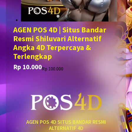
AGEN POS 4D | Situs Bandar
Resmi Shiluvari Alternatif
Angka 4D Terpercaya &
Terlengkap
Rp 10.000
Translation
Translation
Rp 100.000
missing:
missing:
en.products.general.regular_price
en.products.general.sale_price
AGEN POS 4D SITUS BANDAR RESMI
ALTERNATIF 4D