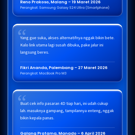
Reno Prakoso, Malang – 19 Maret 2026
Perangkat: Samsung Galaxy S24 Ultra (Smartphone)
Yang gue suka, akses alternatifnya nggak bikin bete.
Kalo link utama lagi susah dibuka, pake jalur ini
langsung beres.
Fikri Ananda, Palembang – 27 Maret 2026
Perangkat: MacBook Pro M3
Buat cek info pasaran 4D tiap hari, ini udah cukup
lah. masuknya gampang, tampilannya enteng, nggak
bikin kepala panas.
Galang Pratama, Manado – 6 April 2026