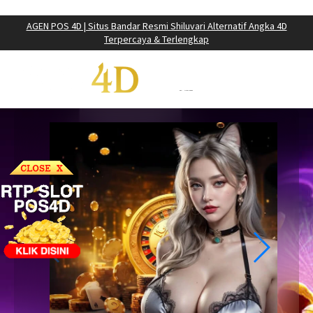
LOGIN
DAFTAR
AGEN POS 4D | Situs Bandar Resmi Shiluvari Alternatif Angka 4D
Terpercaya & Terlengkap