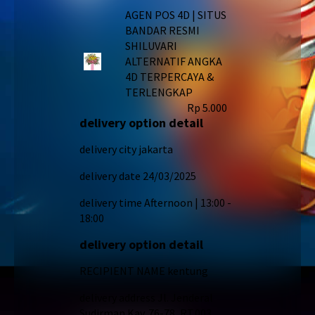
AGEN POS 4D | SITUS
BANDAR RESMI
SHILUVARI
ALTERNATIF ANGKA
4D TERPERCAYA &
TERLENGKAP
Rp 5.000
delivery option detail
delivery city
jakarta
delivery date
24/03/2025
delivery time
Afternoon | 13:00 -
18:00
delivery option detail
RECIPIENT NAME
kentung
delivery address
Jl. Jenderal
Sudirman Kav. 76-78, RT.003