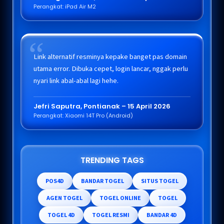
Perangkat: iPad Air M2
Link alternatif resminya kepake banget pas domain
utama error. Dibuka cepet, login lancar, nggak perlu
nyari link abal-abal lagi hehe.
Jefri Saputra, Pontianak – 15 April 2026
Perangkat: Xiaomi 14T Pro (Android)
TRENDING TAGS
POS4D
BANDAR TOGEL
SITUS TOGEL
AGEN TOGEL
TOGEL ONLINE
TOGEL
TOGEL 4D
TOGEL RESMI
BANDAR 4D