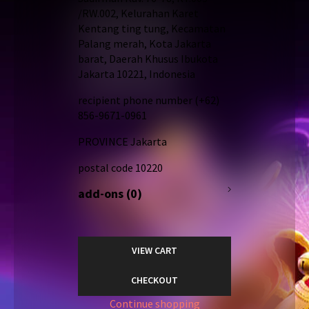
/RW.002, Kelurahan Karet
Kentang ting tung, Kecamatan
Palang merah, Kota Jakarta
barat, Daerah Khusus Ibukota
Jakarta 10221, Indonesia
recipient phone number
(+62)
856-9671-0961
PROVINCE
Jakarta
postal code
10220
add-ons (0)
VIEW CART
CHECKOUT
Continue shopping